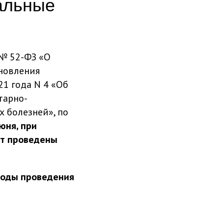
кальные
 № 52-ФЗ «О
новления
21 года N 4 «Об
тарно-
 болезней», по
июня, при
ут проведены
иоды проведения