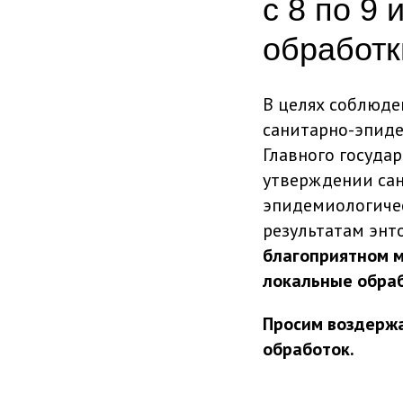
с 8 по 9
обработк
В целях соблюде
санитарно-эпиде
Главного государ
утверждении сан
эпидемиологичес
результатам энт
благоприятном м
локальные обраб
Просим воздержа
обработок.